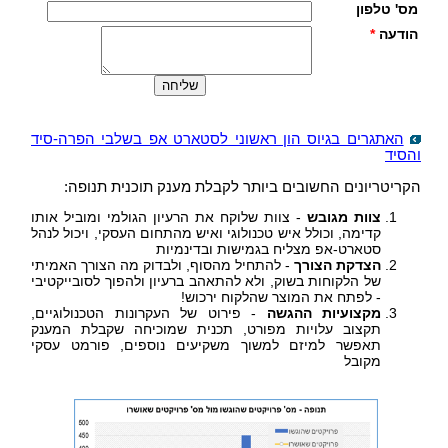
מס' טלפון
הודעה
*
האתגרים בגיוס הון ראשוני לסטארט אפ בשלבי הפרה-סיד
והסיד
הקריטריונים החשובים ביותר לקבלת מענק תוכנית תנופה:
צוות מגובש
- צוות שלוקח את הרעיון הגולמי ומוביל אותו
קדימה, וכולל איש טכנולוגי ואיש מהתחום העסקי, ויכול לנהל
סטארט-אפ מצליח בגמישות ובדינמיות
הצדקת הצורך
- להתחיל מהסוף, ולבדוק מה הצורך האמיתי
של הלקוחות בשוק, ולא להתאהב ברעיון ולהפוך לסובייקטיבי
- לפתח את המוצר שהלקוח ירכוש!
מקצועיות ההגשה
- פירוט של העקרונות הטכנולוגיים,
תקצוב עלויות מפורט, תכנית שמוכיחה שקבלת המענק
תאפשר למיזם למשוך משקיעים נוספים, פורמט עסקי
מקובל