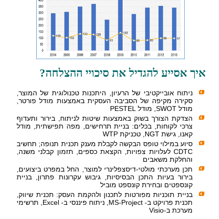
איך אסייע להגדיל את סיכויי ההצלחה?
ניתוח אובייקטיבי של הרעיון, היתכנות טכנולוגית של המוצר,
סקירה מקיפה של הסביבה העסקית באמצעות
מודל פורטר
,
מודל SWOT
,
מודל PESTEL
הצדקת הצורך בשוק באמצעות
שיטות לניתוח, בירור ותעדוף
צרכי לקוחות
, בכלים: בניית תרחישים, מפה תפישתית, מודל
קאנו, גישת NGT, טכניקת WTP
סיוע במילוי
טופס הבקשה לקבלת מענק תכנית תנופה
; תחשיב
CDTC לעלויות צפויות, הקצאת כספים, תזמון קבלני משנה,
והחלקת משאבים
תכן מערכתי מולטי-דיסצפלינרי למוצר, החל במפרט ביצועים,
בירור בעיות התכן הבסיסיות, גיבוש עקרונות פתרון, בניית
קונספטים ובחירת קונספט מוביל
בניית תוכניות מפורטות לתכנון ולהקמת העסק:
תכנית שיווק
,
תכנית פרויקט ב- MS-Project
,
ניתוח פיננסי ב- Excel
, תרשימי
מערכת ב-Visio