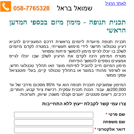
לאתר הרגיל
תכנית תנופה - מימון מיזם בכספי המדען
הראשי
תכנית תנופה מיועדת ליזמים בראשית דרכם המעוניינים להביא
רעיון טכנולוגי חדשני לידי מימוש תעשייתי, במטרה לקדם מיזמים
לשלב בו יוכלו לגייס מימון להמשך פיתוח ומסחור.
מטרת המימון הינה לקדם את הרעיון לשלב שבו יוכלו לגייס
אמצעים נוספים להמשך הפיתוח.
מימון המיזם חייב להוביל לפיתוח מוצר ו/או תהליך טכנולוגי חדש,
או לשיפור מהותי במוצר או בתהליך טכנולגי קיים, בעלי פוטנציאל
עסקי ממשי.
המימון שמעניקה תוכנית תנופה הוא עד 85% מסכום מירבי של עד
₪200,000, עבור: הכנת תכנית עסקית; רכישת ציוד קבוע, חומרים,
רכיבים; רישום פטנטים; יועצים וקבלני משנה; שיווק, תערוכות.
צרו עמי קשר לקבלת ייעוץ ללא התחייבות
שם פרטי
*
שם משפחה
דואר אלקטרוני
*